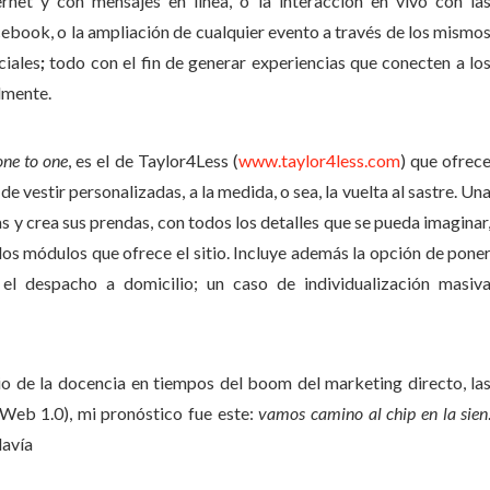
rnet y con mensajes en línea, o la interacción en vivo con la
Facebook, o la ampliación de cualquier evento a través de los mismo
ciales
;
todo con el fin de generar experiencias que conecten a lo
lmente.
one to one
, es el de Taylor4Less (
www.taylor4less.com
) que ofrec
 vestir personalizadas, a la medida, o sea, la vuelta al sastre. Un
s y crea sus prendas, con todos los detalles que se pueda imaginar
e los módulos que ofrece el sitio. Incluye además la opción de pone
el despacho a domicilio; un caso de individualización masiv
cio de la docencia en tiempos del boom del marketing directo, la
 (Web 1.0), mi pronóstico fue este:
vamos camino al chip en la sien
davía