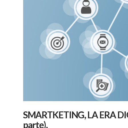
SMARTKETING, LA ERA DIG
parte).