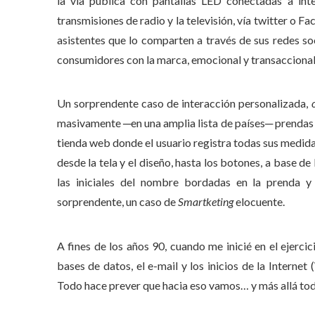
la vía pública con pantallas LED conectadas a inte
transmisiones de radio y la televisión, vía twitter o 
asistentes que lo comparten a través de sus redes so
consumidores con la marca, emocional y transacciona
Un sorprendente caso de interacción personalizada,
masivamente ─en una amplia lista de países─ prendas de
tienda web donde el usuario registra todas sus medida
desde la tela y el diseño, hasta los botones, a base d
las iniciales del nombre bordadas en la prenda y 
sorprendente, un caso de
Smartketing
elocuente.
A fines de los años 90, cuando me inicié en el ejerci
bases de datos, el e-mail y los inicios de la Internet
Todo hace prever que hacia eso vamos… y más allá to