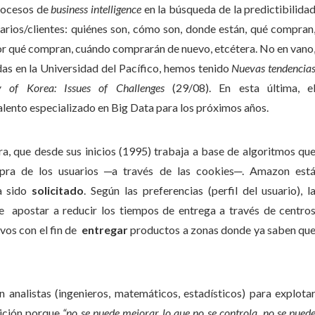
procesos de
business intelligence
en la búsqueda de la predictibilida
arios/clientes: quiénes son, cómo son, donde están, qué compran
r qué compran, cuándo comprarán de nuevo, etcétera. No en vano
das en la Universidad del Pacífico, hemos tenido
Nuevas tendencia
cy of Korea: Issues of Challenges
(29/08). En esta última, e
alento especializado en Big Data para los próximos años.
a, que desde sus inicios (1995) trabaja a base de algoritmos qu
pra de los usuarios ─a través de las cookies─. Amazon est
a sido
solicitado
. Según las preferencias (perfil del usuario), l
e apostar a reducir los tiempos de entrega a través de centro
vos con el fin de
entregar
productos a zonas donde ya saben qu
 analistas (ingenieros, matemáticos, estadísticos) para explota
dición porque
“n
o se puede mejorar lo que no se controla, no se pued