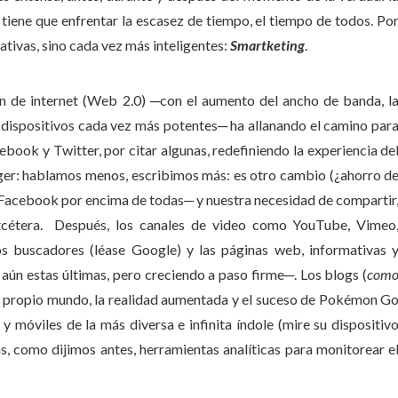
tiene que enfrentar la escasez de tiempo, el tiempo de todos. Po
ativas, sino cada vez más inteligentes:
Smar
t
keting
.
ón de internet (Web 2.0) ─con el aumento del ancho de banda, l
a dispositivos cada vez más potentes─ ha allanando el camino par
ok y Twitter, por citar algunas, redefiniendo la experiencia de
er: hablamos menos, escribimos más: es otro cambio (¿ahorro d
n Facebook por encima de todas─ y nuestra necesidad de compartir
, etcétera. Después, los canales de video como YouTube, Vimeo
os buscadores (léase Google) y las páginas web, informativas 
ún estas últimas, pero creciendo a paso firme─. Los blogs (
com
 su propio mundo, la realidad aumentada y el suceso de Pokémon G
a y móviles de la más diversa e infinita índole (mire su dispositiv
s, como dijimos antes, herramientas analíticas para monitorear e