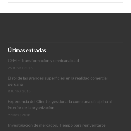
Últimas entradas
CEM – Transformación y omnicanalidad
25 JUNIO, 2018
El rol de las grandes superficies en la realidad comercial
peruana
8 JUNIO, 2018
Experiencia del Cliente, gestionarla como una disciplina al
interior de la organización
9 MAYO, 2018
Investigación de mercados. Tiempo para reinventarte