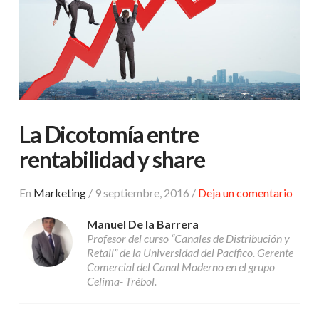
La Dicotomía entre
rentabilidad y share
En
Marketing
/
9 septiembre, 2016
/
Deja un comentario
Manuel De la Barrera
Profesor del curso “Canales de Distribución y
Retail” de la Universidad del Pacífico. Gerente
Comercial del Canal Moderno en el grupo
Celima- Trébol.