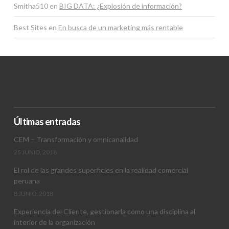
Smitha510
en
BIG DATA: ¿Explosión de información?
Best Sites
en
En busca de un marketing más rentable
Últimas entradas
CEM – Transformación y omnicanalidad
25 JUNIO, 2018
El rol de las grandes superficies en la realidad comercial
peruana
8 JUNIO, 2018
Experiencia del Cliente, gestionarla como una disciplina al
interior de la organización