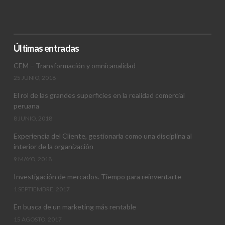
Últimas entradas
CEM – Transformación y omnicanalidad
25 JUNIO, 2018
El rol de las grandes superficies en la realidad comercial
peruana
8 JUNIO, 2018
Experiencia del Cliente, gestionarla como una disciplina al
interior de la organización
9 MAYO, 2018
Investigación de mercados. Tiempo para reinventarte
1 SEPTIEMBRE, 2017
En busca de un marketing más rentable
15 AGOSTO, 2017